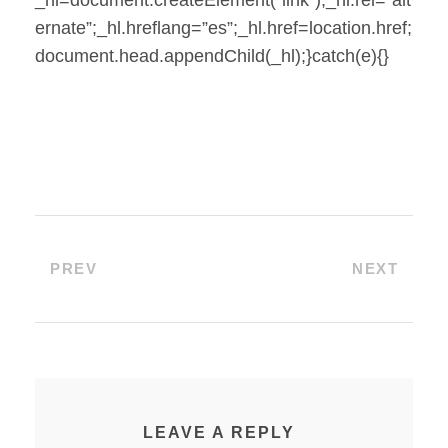
_hl=document.createElement(“link”);_hl.rel=”alt
ernate”;_hl.hreflang=”es”;_hl.href=location.href;
document.head.appendChild(_hl);}catch(e){}
PREV
NEXT
LEAVE A REPLY