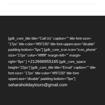
[gdlr_core_title title="Call Us" caption="" title-font-size=
"17px" title-color="#f97150" title-font-uppercase="disable"
padding-bottom="5px"] [gdlr_core_icon icon="icon_phone"
size="17px" color="#ffffff" margin-left="" margin-
+212666955165
right="8px" ]
[gdlr_core_space
height="22px"] [gdlr_core_title title="Email" caption="" title-
font-size= "17px" title-color="#f97150" title-font-
uppercase="disable" padding-bottom="5px"]
saharaholidaytours@gmail.com