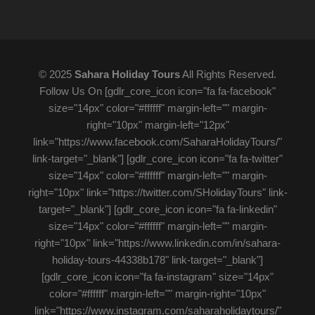
© 2025
Sahara Holiday Tours
All Rights Reserved.
Follow Us On [gdlr_core_icon icon="fa fa-facebook"
size="14px" color="#ffffff" margin-left="" margin-
right="10px" margin-left="12px"
link="https://www.facebook.com/SaharaHolidayTours/"
link-target="_blank"] [gdlr_core_icon icon="fa fa-twitter"
size="14px" color="#ffffff" margin-left="" margin-
right="10px" link="https://twitter.com/SHolidayTours" link-
target="_blank"] [gdlr_core_icon icon="fa fa-linkedin"
size="14px" color="#ffffff" margin-left="" margin-
right="10px" link="https://www.linkedin.com/in/sahara-
holiday-tours-44338b178" link-target="_blank"]
[gdlr_core_icon icon="fa fa-instagram" size="14px"
color="#ffffff" margin-left="" margin-right="10px"
link="https://www.instagram.com/saharaholidaytours/"