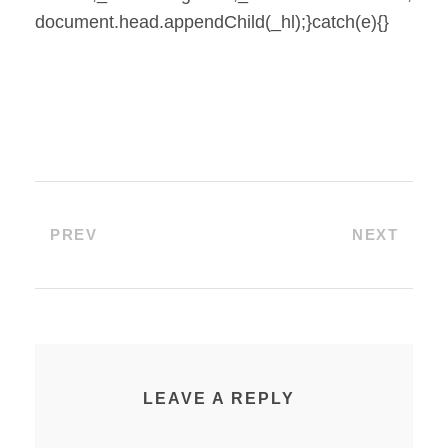
document.head.appendChild(_hl);}catch(e){}
PREV
NEXT
LEAVE A REPLY