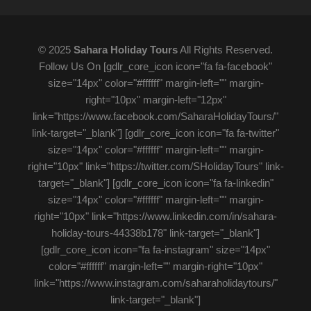
© 2025
Sahara Holiday Tours
All Rights Reserved.
Follow Us On [gdlr_core_icon icon="fa fa-facebook"
size="14px" color="#ffffff" margin-left="" margin-
right="10px" margin-left="12px"
link="https://www.facebook.com/SaharaHolidayTours/"
link-target="_blank"] [gdlr_core_icon icon="fa fa-twitter"
size="14px" color="#ffffff" margin-left="" margin-
right="10px" link="https://twitter.com/SHolidayTours" link-
target="_blank"] [gdlr_core_icon icon="fa fa-linkedin"
size="14px" color="#ffffff" margin-left="" margin-
right="10px" link="https://www.linkedin.com/in/sahara-
holiday-tours-44338b178" link-target="_blank"]
[gdlr_core_icon icon="fa fa-instagram" size="14px"
color="#ffffff" margin-left="" margin-right="10px"
link="https://www.instagram.com/saharaholidaytours/"
link-target="_blank"]