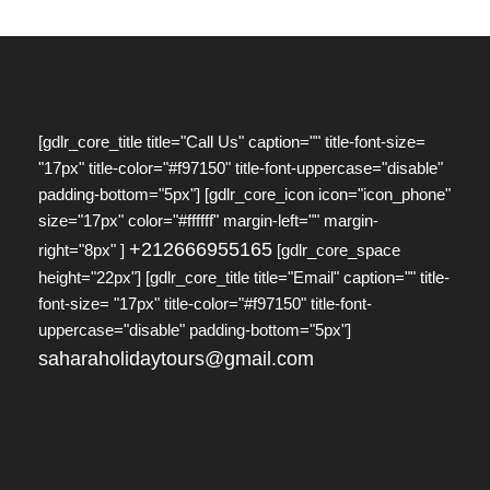
[gdlr_core_title title="Call Us" caption="" title-font-size=
"17px" title-color="#f97150" title-font-uppercase="disable"
padding-bottom="5px"] [gdlr_core_icon icon="icon_phone"
size="17px" color="#ffffff" margin-left="" margin-
+212666955165
right="8px" ]
[gdlr_core_space
height="22px"] [gdlr_core_title title="Email" caption="" title-
font-size= "17px" title-color="#f97150" title-font-
uppercase="disable" padding-bottom="5px"]
saharaholidaytours@gmail.com