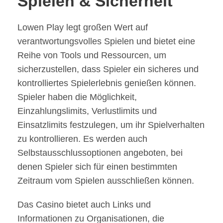
Spielen & Sicherheit
Lowen Play legt großen Wert auf
verantwortungsvolles Spielen und bietet eine
Reihe von Tools und Ressourcen, um
sicherzustellen, dass Spieler ein sicheres und
kontrolliertes Spielerlebnis genießen können.
Spieler haben die Möglichkeit,
Einzahlungslimits, Verlustlimits und
Einsatzlimits festzulegen, um ihr Spielverhalten
zu kontrollieren. Es werden auch
Selbstausschlussoptionen angeboten, bei
denen Spieler sich für einen bestimmten
Zeitraum vom Spielen ausschließen können.
Das Casino bietet auch Links und
Informationen zu Organisationen, die