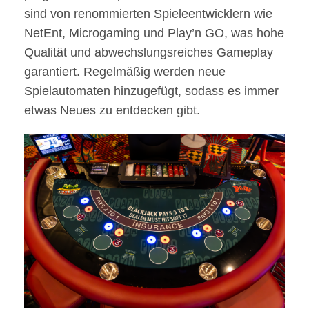
sind von renommierten Spieleentwicklern wie
NetEnt, Microgaming und Play’n GO, was hohe
Qualität und abwechslungsreiches Gameplay
garantiert. Regelmäßig werden neue
Spielautomaten hinzugefügt, sodass es immer
etwas Neues zu entdecken gibt.