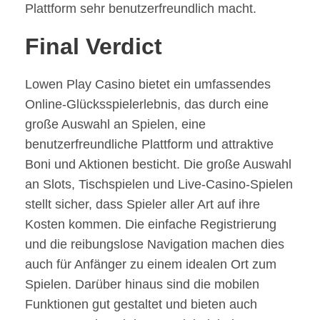
Plattform sehr benutzerfreundlich macht.
Final Verdict
Lowen Play Casino bietet ein umfassendes
Online-Glücksspielerlebnis, das durch eine
große Auswahl an Spielen, eine
benutzerfreundliche Plattform und attraktive
Boni und Aktionen besticht. Die große Auswahl
an Slots, Tischspielen und Live-Casino-Spielen
stellt sicher, dass Spieler aller Art auf ihre
Kosten kommen. Die einfache Registrierung
und die reibungslose Navigation machen dies
auch für Anfänger zu einem idealen Ort zum
Spielen. Darüber hinaus sind die mobilen
Funktionen gut gestaltet und bieten auch