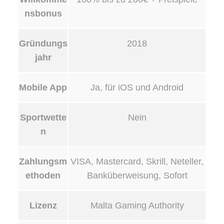
nsbonus
Gründungs
2018
jahr
Mobile App
Ja, für iOS und Android
Sportwette
Nein
n
Zahlungsm
VISA, Mastercard, Skrill, Neteller,
ethoden
Banküberweisung, Sofort
Lizenz
Malta Gaming Authority