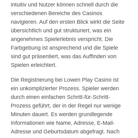
intuitiv und Nutzer können schnell durch die
verschiedenen Bereiche des Casinos
navigieren. Auf den ersten Blick wirkt die Seite
übersichtlich und gut strukturiert, was ein
angenehmes Spielerlebnis verspricht. Die
Farbgebung ist ansprechend und die Spiele
sind gut präsentiert, was das Auffinden von
Spielen erleichtert.
Die Registrierung bei Lowen Play Casino ist
ein unkomplizierter Prozess. Spieler werden
durch einen einfachen Schritt-für-Schritt-
Prozess geführt, der in der Regel nur wenige
Minuten dauert. Es werden grundlegende
Informationen wie Name, Adresse, E-Mail-
Adresse und Geburtsdatum abgefragt. Nach