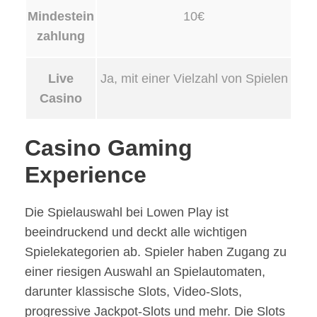
Mindestein
10€
zahlung
Live
Ja, mit einer Vielzahl von Spielen
Casino
Casino Gaming
Experience
Die Spielauswahl bei Lowen Play ist
beeindruckend und deckt alle wichtigen
Spielekategorien ab. Spieler haben Zugang zu
einer riesigen Auswahl an Spielautomaten,
darunter klassische Slots, Video-Slots,
progressive Jackpot-Slots und mehr. Die Slots