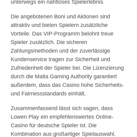
unterwegs ein nahtloses Spielerlebnis.
Die angebotenen Boni und Aktionen sind
attraktiv und bieten Spielern zusätzliche
Vorteile. Das VIP-Programm belohnt treue
Spieler zusätzlich. Die sicheren
Zahlungsmethoden und der zuverlässige
Kundenservice tragen zur Sicherheit und
Zufriedenheit der Spieler bei. Die Lizenzierung
durch die Malta Gaming Authority garantiert
außerdem, dass das Casino hohe Sicherheits-
und Fairnessstandards einhält.
Zusammenfassend lässt sich sagen, dass
Lowen Play ein empfehlenswertes Online-
Casino für deutsche Spieler ist. Die
Kombination aus großartiger Spielauswahl,