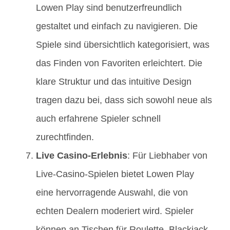
Lowen Play sind benutzerfreundlich
gestaltet und einfach zu navigieren. Die
Spiele sind übersichtlich kategorisiert, was
das Finden von Favoriten erleichtert. Die
klare Struktur und das intuitive Design
tragen dazu bei, dass sich sowohl neue als
auch erfahrene Spieler schnell
zurechtfinden.
Live Casino-Erlebnis
: Für Liebhaber von
Live-Casino-Spielen bietet Lowen Play
eine hervorragende Auswahl, die von
echten Dealern moderiert wird. Spieler
können an Tischen für Roulette, Blackjack,