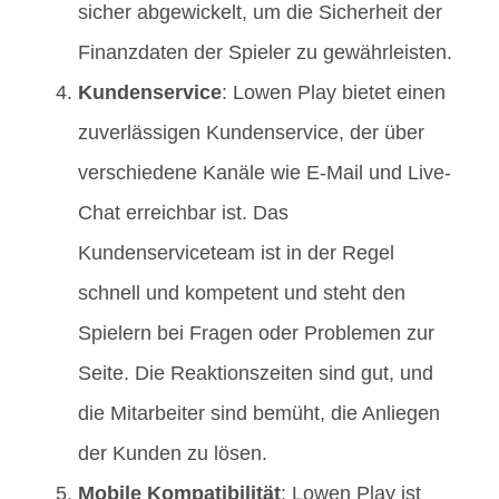
sicher abgewickelt, um die Sicherheit der
Finanzdaten der Spieler zu gewährleisten.
Kundenservice
: Lowen Play bietet einen
zuverlässigen Kundenservice, der über
verschiedene Kanäle wie E-Mail und Live-
Chat erreichbar ist. Das
Kundenserviceteam ist in der Regel
schnell und kompetent und steht den
Spielern bei Fragen oder Problemen zur
Seite. Die Reaktionszeiten sind gut, und
die Mitarbeiter sind bemüht, die Anliegen
der Kunden zu lösen.
Mobile Kompatibilität
: Lowen Play ist