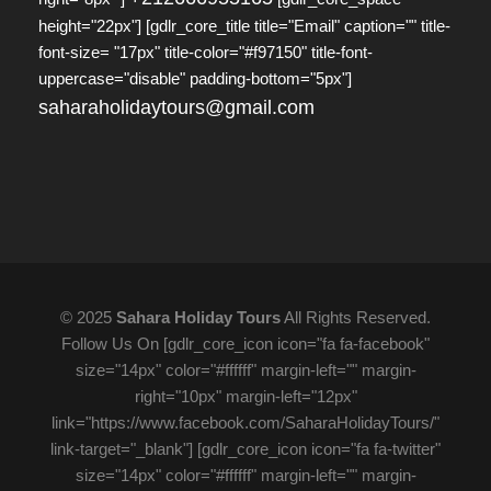
height="22px"] [gdlr_core_title title="Email" caption="" title-
font-size= "17px" title-color="#f97150" title-font-
uppercase="disable" padding-bottom="5px"]
saharaholidaytours@gmail.com
© 2025
Sahara Holiday Tours
All Rights Reserved.
Follow Us On [gdlr_core_icon icon="fa fa-facebook"
size="14px" color="#ffffff" margin-left="" margin-
right="10px" margin-left="12px"
link="https://www.facebook.com/SaharaHolidayTours/"
link-target="_blank"] [gdlr_core_icon icon="fa fa-twitter"
size="14px" color="#ffffff" margin-left="" margin-