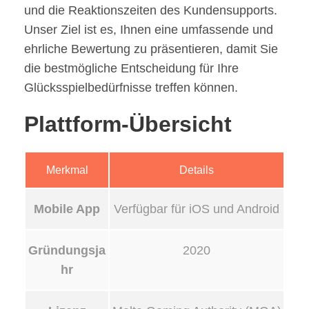
und die Reaktionszeiten des Kundensupports.
Unser Ziel ist es, Ihnen eine umfassende und
ehrliche Bewertung zu präsentieren, damit Sie
die bestmögliche Entscheidung für Ihre
Glücksspielbedürfnisse treffen können.
Plattform-Übersicht
Merkmal
Details
Mobile App
Verfügbar für iOS und Android
Gründungsja
2020
hr