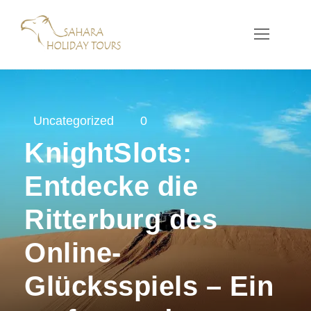
Uncategorized
0
KnightSlots:
Entdecke die
Ritterburg des
Online-
Glücksspiels – Ein