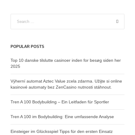
POPULAR POSTS
Top 10 danske tilslutte casinoer inden for besøg siden her
2025
Výherní automat Aztec Value zcela zdarma. Užijte si online
kasinové automaty bez ZenCasino nutnosti stáhnout.
Tren A 100 Bodybuilding – Ein Leitfaden für Sportler
Tren A 100 im Bodybuilding: Eine umfassende Analyse
Einsteiger im Glücksspiel Tipps für den ersten Einsatz