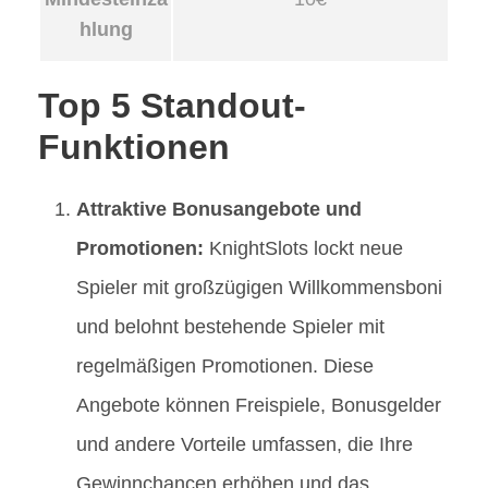
hlung
Top 5 Standout-
Funktionen
Attraktive Bonusangebote und
Promotionen:
KnightSlots lockt neue
Spieler mit großzügigen Willkommensboni
und belohnt bestehende Spieler mit
regelmäßigen Promotionen. Diese
Angebote können Freispiele, Bonusgelder
und andere Vorteile umfassen, die Ihre
Gewinnchancen erhöhen und das