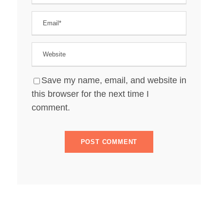
Save my name, email, and website in
this browser for the next time I
comment.