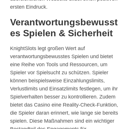
ersten Eindruck.
Verantwortungsbewusst
es Spielen & Sicherheit
KnightSlots legt großen Wert auf
verantwortungsbewusstes Spielen und bietet
eine Reihe von Tools und Ressourcen, um
Spieler vor Spielsucht zu schützen. Spieler
können beispielsweise Einzahlungslimits,
Verlustlimits und Einsatzlimits festlegen, um ihr
Spielverhalten besser zu kontrollieren. Zudem
bietet das Casino eine Reality-Check-Funktion,
die Spieler daran erinnert, wie lange sie bereits
spielen. Diese Maßnahmen sind ein wichtiger