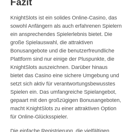
Fazit
KnightSlots ist ein solides Online-Casino, das
sowohl Anfängern als auch erfahrenen Spielern
ein ansprechendes Spielerlebnis bietet. Die
große Spielauswahl, die attraktiven
Bonusangebote und die benutzerfreundliche
Plattform sind nur einige der Pluspunkte, die
KnightSlots auszeichnen. Darüber hinaus
bietet das Casino eine sichere Umgebung und
setzt sich aktiv für verantwortungsbewusstes
Spielen ein. Das umfangreiche Spielangebot,
gepaart mit den großzügigen Bonusangeboten,
macht KnightSlots zu einer attraktiven Option
für Online-Glücksspieler.
Die einfache Registrierung, die vielfältigen