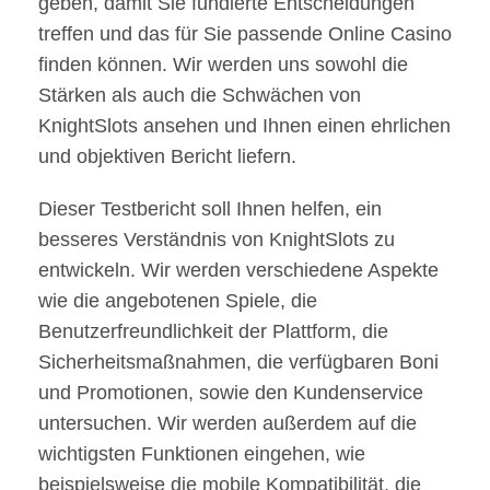
geben, damit Sie fundierte Entscheidungen
treffen und das für Sie passende Online Casino
finden können. Wir werden uns sowohl die
Stärken als auch die Schwächen von
KnightSlots ansehen und Ihnen einen ehrlichen
und objektiven Bericht liefern.
Dieser Testbericht soll Ihnen helfen, ein
besseres Verständnis von KnightSlots zu
entwickeln. Wir werden verschiedene Aspekte
wie die angebotenen Spiele, die
Benutzerfreundlichkeit der Plattform, die
Sicherheitsmaßnahmen, die verfügbaren Boni
und Promotionen, sowie den Kundenservice
untersuchen. Wir werden außerdem auf die
wichtigsten Funktionen eingehen, wie
beispielsweise die mobile Kompatibilität, die