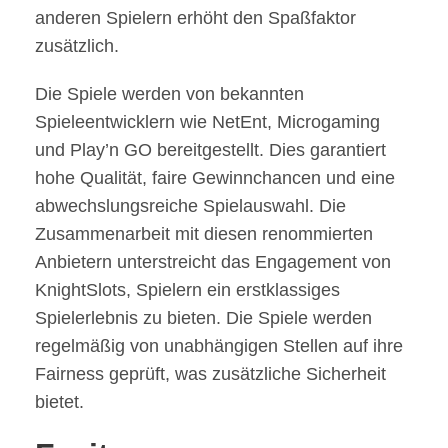
anderen Spielern erhöht den Spaßfaktor
zusätzlich.
Die Spiele werden von bekannten
Spieleentwicklern wie NetEnt, Microgaming
und Play’n GO bereitgestellt. Dies garantiert
hohe Qualität, faire Gewinnchancen und eine
abwechslungsreiche Spielauswahl. Die
Zusammenarbeit mit diesen renommierten
Anbietern unterstreicht das Engagement von
KnightSlots, Spielern ein erstklassiges
Spielerlebnis zu bieten. Die Spiele werden
regelmäßig von unabhängigen Stellen auf ihre
Fairness geprüft, was zusätzliche Sicherheit
bietet.